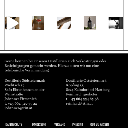
Gerne können bei unseren Destillerien auch Verkostungen oder
Besichtigungen gemacht werden. Hierzu bitten wir um eine
telefonische Voranmeldung.
Destillerie Südsteiermark
Destillerie Oststeiermark
Wielitsch 57
Kopfing 33
8461 Ehrenhausen an der
8224 Kaindorf bei Hartberg
Weinstraße
Reinhard Jagerhofer
Johannes Firmenich
t.
+43 664 554 63 96
t.
+43 664 540 35 24
reinhard@stin.at
johannes@stin.at
DATENSCHUTZ
IMPRESSUM
VERSAND
PRESSKIT
GUT ZU WISSEN